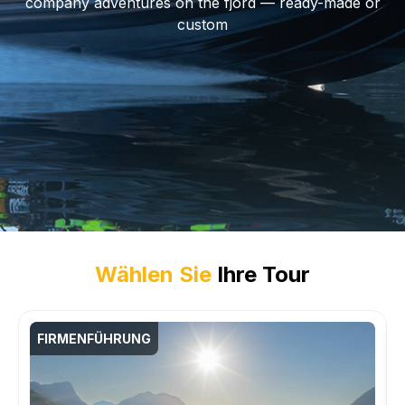
company adventures on the fjord — ready-made or
custom
Wählen Sie
Ihre Tour
FIRMENFÜHRUNG