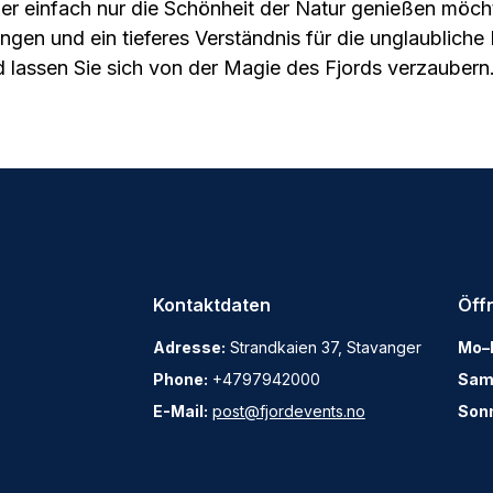
der einfach nur die Schönheit der Natur genießen möcht
rungen und ein tieferes Verständnis für die unglaublic
d lassen Sie sich von der Magie des Fjords verzaubern
Kontaktdaten
Öff
Adresse:
Strandkaien 37, Stavanger
Mo–F
Phone:
+4797942000
Sam
E-Mail:
post@fjordevents.no
Son