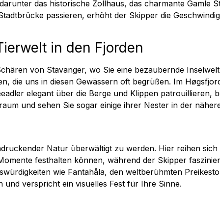
, darunter das historische Zollhaus, das charmante Gamle
tadtbrücke passieren, erhöht der Skipper die Geschwindigk
ierwelt in den Fjorden
 Schären von Stavanger, wo Sie eine bezaubernde Inselwel
n, die uns in diesen Gewässern oft begrüßen. Im Høgsfjord
dler elegant über die Berge und Klippen patrouillieren, be
nsraum und sehen Sie sogar einige ihrer Nester in der näh
indruckender Natur überwältigt zu werden. Hier reihen si
 Momente festhalten können, während der Skipper faszinie
nswürdigkeiten wie Fantahåla, den weltberühmten Preikesto
und verspricht ein visuelles Fest für Ihre Sinne.