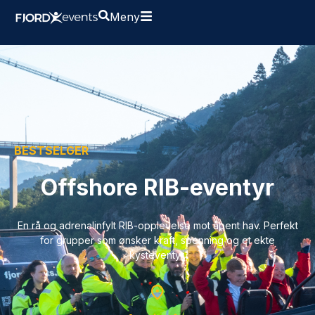
Meny
BESTSELGER
Offshore RIB-eventyr
En rå og adrenalinfylt RIB-opplevelse mot åpent hav. Perfekt
for grupper som ønsker kraft, spenning og et ekte
kysteventyr.