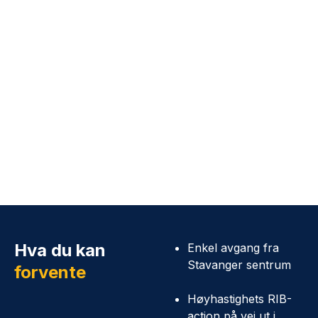
Hva du kan
Enkel avgang fra
Stavanger sentrum
forvente
Høyhastighets RIB-
action på vei ut i